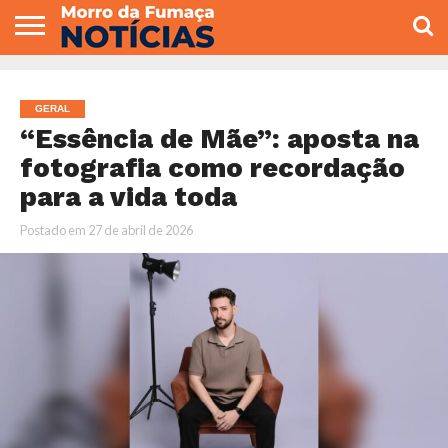
COLUNISTAS
VARIEDADES
ECONOMIA
POLITICA
ESPORTE
CÂMARA DE
GERAL
CONTATO
VEREADORES
GERAL
“Essência de Mãe”: aposta na
fotografia como recordação
para a vida toda
Postado em
27 de abril de 2026