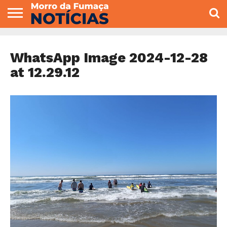
COLUNISTAS
VARIEDADES
ECONOMIA
POLITICA
ESPORTE
CÂMARA DE
GERAL
CONTATO
VEREADORES
WhatsApp Image 2024-12-28
at 12.29.12