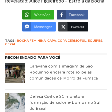
Revelação: Alice Figueiredo – Estrela da Bocha
WhatsApp
Facebook
Messenger
Twitter/X
TAGS:
BOCHA FEMININA
,
CAPA
,
COPA CERMOFUL
,
EQUIPES
,
GERAL
RECOMENDADO PARA VOCÊ
Caravana com a imagem de São
Roquinho encerra roteiro pelas
comunidades de Morro da Fumaça
Defesa Civil de SC monitora
formação de ciclone-bomba no Sul
do Brasil