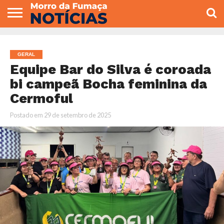
COLUNISTAS
VARIEDADES
ECONOMIA
POLITICA
ESPORTE
CÂMARA DE
GERAL
CONTATO
VEREADORES
GERAL
Equipe Bar do Silva é coroada
bi campeã Bocha feminina da
Cermoful
Postado em
29 de setembro de 2025