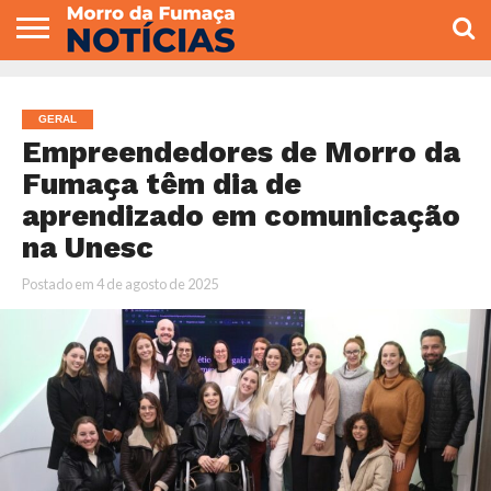
COLUNISTAS
VARIEDADES
ECONOMIA
POLITICA
ESPORTE
CÂMARA DE
GERAL
CONTATO
VEREADORES
GERAL
Empreendedores de Morro da
Fumaça têm dia de
aprendizado em comunicação
na Unesc
Postado em
4 de agosto de 2025