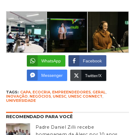
WhatsApp
Facebook
Messenger
Twitter/X
TAGS:
CAPA
,
ECOCRIA
,
EMPREENDEDORES
,
GERAL
,
INOVAÇÃO
,
NEGÓCIOS
,
UNESC
,
UNESC CONNECT
,
UNIVERSIDADE
RECOMENDADO PARA VOCÊ
Padre Daniel Zilli recebe
homenagem da Alesc por 10 anos