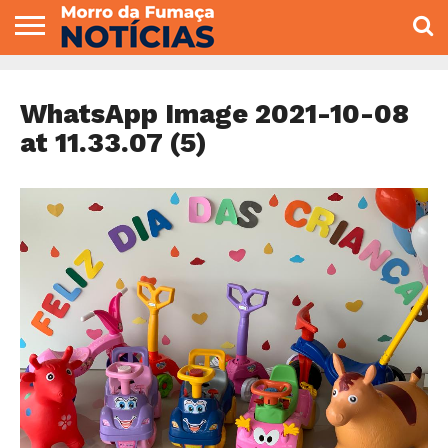
COLUNISTAS
VARIEDADES
ECONOMIA
POLITICA
ESPORTE
CÂMARA DE
GERAL
CONTATO
VEREADORES
WhatsApp Image 2021-10-08
at 11.33.07 (5)