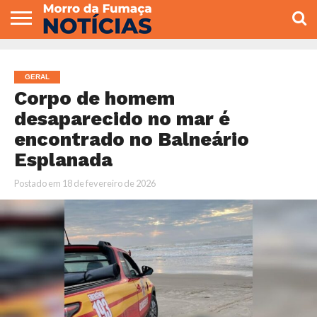
COLUNISTAS
VARIEDADES
ECONOMIA
POLITICA
ESPORTE
CÂMARA DE
GERAL
CONTATO
VEREADORES
GERAL
Corpo de homem
desaparecido no mar é
encontrado no Balneário
Esplanada
Postado em
18 de fevereiro de 2026