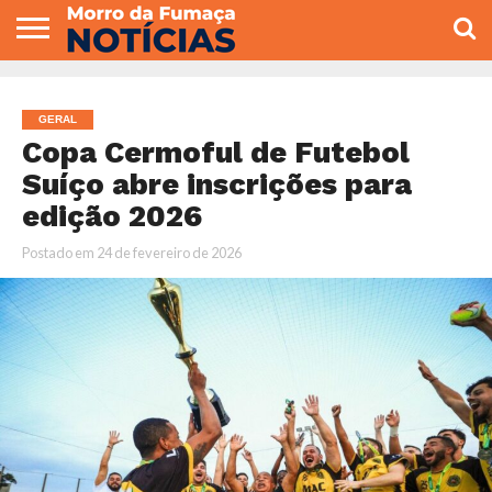
COLUNISTAS
VARIEDADES
ECONOMIA
POLITICA
ESPORTE
CÂMARA DE
GERAL
CONTATO
VEREADORES
GERAL
Copa Cermoful de Futebol
Suíço abre inscrições para
edição 2026
Postado em
24 de fevereiro de 2026