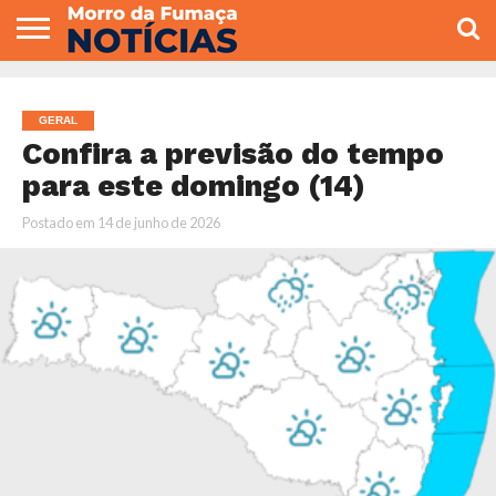
COLUNISTAS
VARIEDADES
ECONOMIA
POLITICA
ESPORTE
CÂMARA DE
GERAL
CONTATO
VEREADORES
GERAL
Confira a previsão do tempo
para este domingo (14)
Postado em
14 de junho de 2026