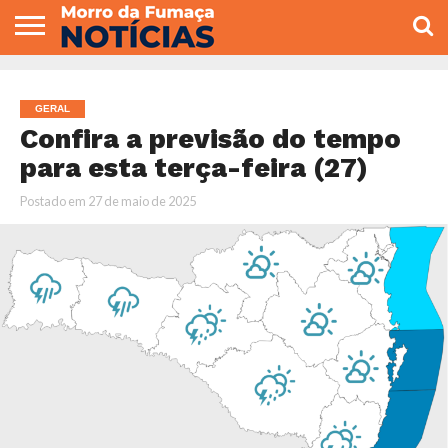
COLUNISTAS
VARIEDADES
ECONOMIA
POLITICA
ESPORTE
CÂMARA DE
GERAL
CONTATO
VEREADORES
GERAL
Confira a previsão do tempo
para esta terça-feira (27)
Postado em
27 de maio de 2025