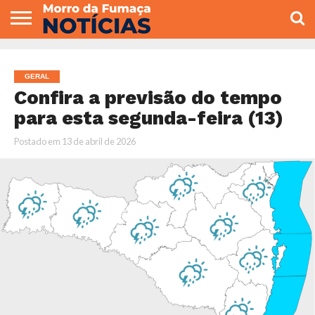
COLUNISTAS
VARIEDADES
ECONOMIA
POLITICA
ESPORTE
CÂMARA DE
GERAL
CONTATO
VEREADORES
GERAL
Confira a previsão do tempo
para esta segunda-feira (13)
Postado em
13 de abril de 2026