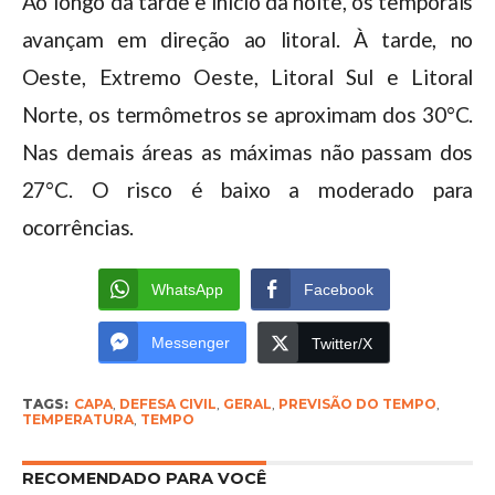
Ao longo da tarde e início da noite, os temporais
avançam em direção ao litoral. À tarde, no
Oeste, Extremo Oeste, Litoral Sul e Litoral
Norte, os termômetros se aproximam dos 30°C.
Nas demais áreas as máximas não passam dos
27°C. O risco é baixo a moderado para
ocorrências.
WhatsApp
Facebook
Messenger
Twitter/X
TAGS:
CAPA
,
DEFESA CIVIL
,
GERAL
,
PREVISÃO DO TEMPO
,
TEMPERATURA
,
TEMPO
RECOMENDADO PARA VOCÊ