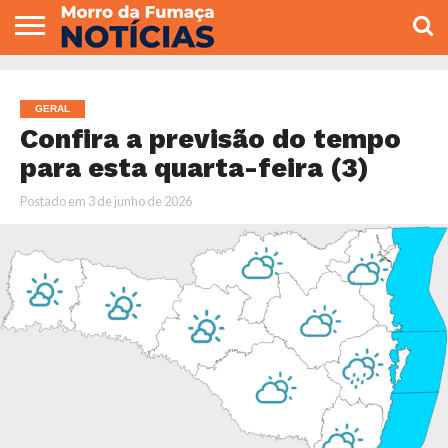
COLUNISTAS
VARIEDADES
ECONOMIA
POLITICA
ESPORTE
CÂMARA DE
GERAL
CONTATO
VEREADORES
GERAL
Confira a previsão do tempo
para esta quarta-feira (3)
Postado em
3 de junho de 2026