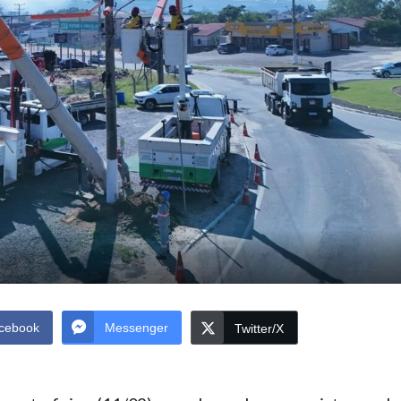
cebook
Messenger
Twitter/X