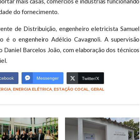
portar mais casas, comércios e indústrias funcionando
dade do fornecimento.
ente de Distribuição, engenheiro eletricista Samuel
co é o engenheiro Adélcio Cavagnoli. A supervisão
o Daniel Barcelos João, com elaboração dos técnicos
el.
cebook
Messenger
Twitter/X
ERGIA
,
ENERGIA ELÉTRICA
,
ESTAÇÃO COCAL
,
GERAL