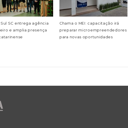
 Sul SC entrega agência
Chama o MEI: capacitação irá
eiro e amplia presença
preparar microempreendedores
catarinense
para novas oportunidades