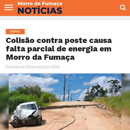
COLUNISTAS
VARIEDADES
ECONOMIA
POLITICA
ESPORTE
CÂMARA DE
GERAL
CONTATO
VEREADORES
GERAL
Colisão contra poste causa
falta parcial de energia em
Morro da Fumaça
Postado em
24 de março de 2024