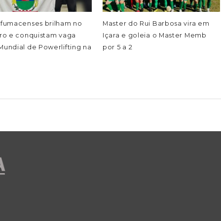
s fumacenses brilham no
Master do Rui Barbosa vira em
iro e conquistam vaga
Içara e goleia o Master Memb
Mundial de Powerlifting na
por 5 a 2
a