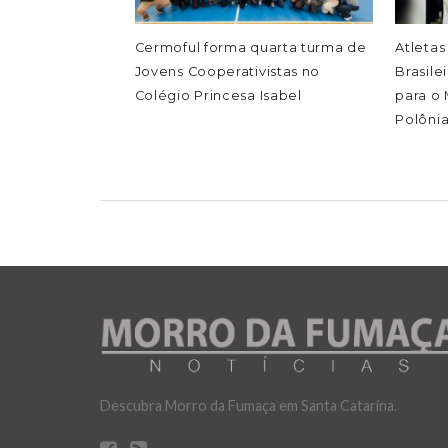
Cermoful forma quarta turma de
Atleta
Jovens Cooperativistas no
Brasile
Colégio Princesa Isabel
para o 
Polôni
Descubra Morro da Fumaça em Santa Catarina.