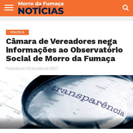
COLUNISTAS
VARIEDADES
ECONOMIA
POLITICA
ESPORTE
CÂMARA DE
GERAL
CONTATO
VEREADORES
POLÍTICA
Câmara de Vereadores nega
informações ao Observatório
Social de Morro da Fumaça
Postado em
22 de julho de 2017