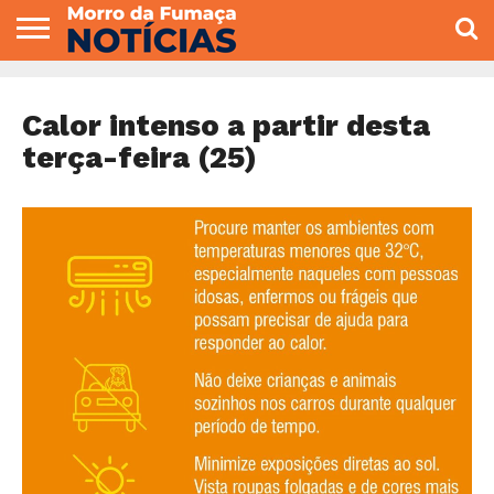
COLUNISTAS
VARIEDADES
ECONOMIA
POLITICA
ESPORTE
CÂMARA DE
GERAL
CONTATO
VEREADORES
Calor intenso a partir desta
terça-feira (25)