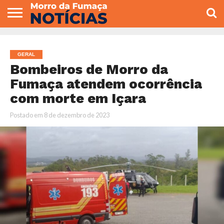
COLUNISTAS
VARIEDADES
ECONOMIA
POLITICA
ESPORTE
CÂMARA DE
GERAL
CONTATO
VEREADORES
GERAL
Bombeiros de Morro da
Fumaça atendem ocorrência
com morte em Içara
Postado em
8 de dezembro de 2023