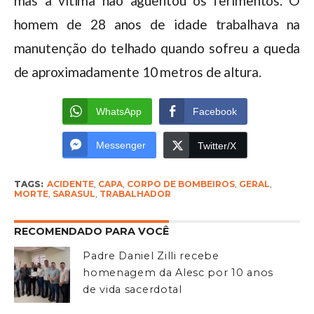
mas a vítima não aguentou os ferimentos. O
homem de 28 anos de idade trabalhava na
manutenção do telhado quando sofreu a queda
de aproximadamente 10 metros de altura.
WhatsApp
Facebook
Messenger
Twitter/X
TAGS:
ACIDENTE
,
CAPA
,
CORPO DE BOMBEIROS
,
GERAL
,
MORTE
,
SARASUL
,
TRABALHADOR
RECOMENDADO PARA VOCÊ
Padre Daniel Zilli recebe
homenagem da Alesc por 10 anos
de vida sacerdotal