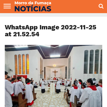
COLUNISTAS
VARIEDADES
ECONOMIA
POLITICA
ESPORTE
CÂMARA DE
GERAL
CONTATO
VEREADORES
WhatsApp Image 2022-11-25
at 21.52.54