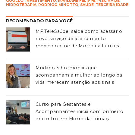
GUOLLO
,
INVESTIMENTO
,
MARIJANE FELIPPE
,
PISCINA DE
HIDROTERAPIA
,
RODRIGO MINOTTO
,
SAÚDE
,
TERCEIRA IDADE
RECOMENDADO PARA VOCÊ
MF TeleSaúde: saiba como acessar o
novo serviço de atendimento
médico online de Morro da Fumaça
Mudanças hormonais que
acompanham a mulher ao longo da
vida merecem atenção aos sinais
Curso para Gestantes e
Acompanhantes inicia com primeiro
encontro em Morro da Fumaça