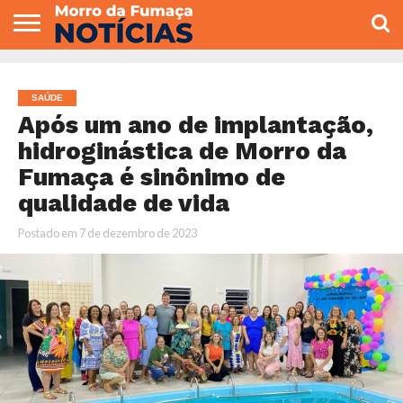
COLUNISTAS
VARIEDADES
ECONOMIA
POLITICA
ESPORTE
CÂMARA DE
GERAL
CONTATO
VEREADORES
SAÚDE
Após um ano de implantação,
hidroginástica de Morro da
Fumaça é sinônimo de
qualidade de vida
Postado em
7 de dezembro de 2023