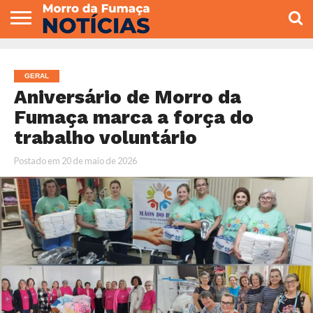
COLUNISTAS
VARIEDADES
ECONOMIA
POLITICA
ESPORTE
CÂMARA DE
GERAL
CONTATO
VEREADORES
GERAL
Aniversário de Morro da
Fumaça marca a força do
trabalho voluntário
Postado em
20 de maio de 2026