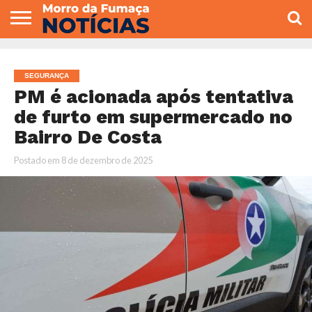
COLUNISTAS
VARIEDADES
ECONOMIA
POLITICA
ESPORTE
CÂMARA DE
GERAL
CONTATO
VEREADORES
SEGURANÇA
PM é acionada após tentativa
de furto em supermercado no
Bairro De Costa
Postado em
8 de dezembro de 2025